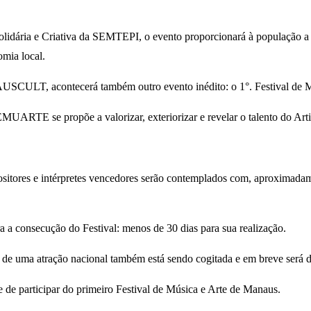
dária e Criativa da SEMTEPI, o evento proporcionará à população a o
omia local.
SCULT, acontecerá também outro evento inédito: o 1°. Festival de
ARTE se propõe a valorizar, exteriorizar e revelar o talento do Art
res e intérpretes vencedores serão contemplados com, aproximadament
a a consecução do Festival: menos de 30 dias para sua realização.
ão de uma atração nacional também está sendo cogitada e em breve será 
 de participar do primeiro Festival de Música e Arte de Manaus.