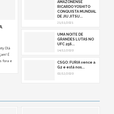
AMAZONENSE
RICARDO YOSHITO
CONQUISTA MUNDIAL
DE JIU JITSU...
21/11/2021
A
UMA NOITE DE
GRANDES LUTAS NO
UFC 256...
ety Olá
14/12/2020
açam! É
s fora e
CSGO: FURIA vence a
G2 e está nos...
02/12/2020