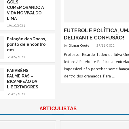
GOLS
COMEMORANDO A
VIDA NO VIVALDO
LIMA
19/10/2021
FUTEBOL E POLÍTICA, UM
DELIRANTE CONFUSÃO!
Estação das Docas,
ponto de encontro
by
Gilmar Couto
27/11/2022
em...
Professor Ricardo Tadeu da Silva On
31/05/2021
leitores! Futebol e Política se entrel
impossível não perceber semelhança
PARABÉNS
dentro dos gramados. Para …
PALMEIRAS –
BICAMPEÃO DA
LIBERTADORES
31/01/2021
ARTICULISTAS