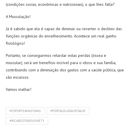
(condições socias, econômicas e nutricionais), o que lhes falta?
A Musculação!
Já é sabido que ela é capaz de diminuir ou reverter o declínio das
funções orgânicas do envelhecimento. Acontece um real ganho
fisiológico!
Portanto, se conseguirmos retardar estas perdas (óssea e
muscular), será um benefício incrível para o idoso e sua família,
contribuindo com a diminuição dos gastos com a saúde pública, que
são escassos.
Vamos malhar!
#ESPORTEAMAZONAS
#PORTALOLÁSALVESALVE
#RICARDOTADEUONETY