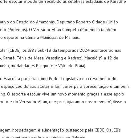
orte escolar e pode ter recebido as seletivas estaduais de Karatê e
slativo do Estado do Amazonas, Deputado Roberto Cidade (União
ampelo (Podemos). O Vereador Allan Campelo (Podemos) também
 o esporte na Câmara Municipal de Manaus.
olar (CBDE), os JEB’s Sub-18 da temporada 2024 acontecerão nas
, Karatê, Tênis de Mesa, Wrestling e Xadrez), Maceió (9 a 12 de
unho, modalidades Basquete e Vôlei de Praia).
 destacou a parceria como Poder Legislativo no crescimento do
 espaço cedido aos atletas e familiares para apresentação e também
tling. O esporte escolar vive um novo momento graças a esse apoio
lo e do Vereador Allan, que prestigiaram o nosso evento”, disse o
agem, hospedagem e alimentação custeados pela CBDE. Os JEB’s
, que acontece no mês de outubro, no Bahrein.