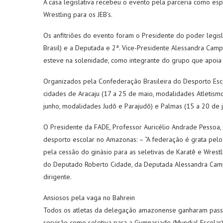
A casa legislativa recebeu o evento pela parceria como esp
Wrestling para os JEB’s.
Os anfitriões do evento foram o Presidente do poder legi
Brasil) e a Deputada e 2ª. Vice-Presidente Alessandra C
esteve na solenidade, como integrante do grupo que apoia
Organizados pela Confederação Brasileira do Desporto Esc
cidades de Aracaju (17 a 25 de maio, modalidades Atletismo
junho, modalidades Judô e Parajudô) e Palmas (15 a 20 de j
O Presidente da FADE, Professor Auricélio Andrade Pessoa,
desporto escolar no Amazonas: – “A federação é grata pelo
pela cessão do ginásio para as seletivas de Karatê e Wres
do Deputado Roberto Cidade, da Deputada Alessandra Campe
dirigente.
Ansiosos pela vaga no Bahrein
Todos os atletas da delegação amazonense ganharam pass
servirão como seletiva para a Gymnasiade (Mundial Escolar)