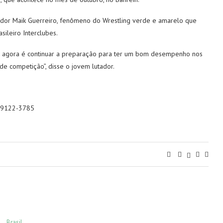
utador Maik Guerreiro, fenômeno do Wrestling verde e amarelo que
ileiro Interclubes.
es e agora é continuar a preparação para ter um bom desempenho nos
 competição”, disse o jovem lutador.
 99122-3785
Brasil