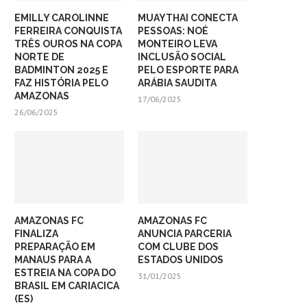
EMILLY CAROLINNE
MUAYTHAI CONECTA
FERREIRA CONQUISTA
PESSOAS: NOÉ
TRÊS OUROS NA COPA
MONTEIRO LEVA
NORTE DE
INCLUSÃO SOCIAL
BADMINTON 2025 E
PELO ESPORTE PARA
FAZ HISTÓRIA PELO
ARÁBIA SAUDITA
AMAZONAS
17/06/2025
26/06/2025
AMAZONAS FC
AMAZONAS FC
FINALIZA
ANUNCIA PARCERIA
PREPARAÇÃO EM
COM CLUBE DOS
MANAUS PARA A
ESTADOS UNIDOS
ESTREIA NA COPA DO
31/01/2025
BRASIL EM CARIACICA
(ES)