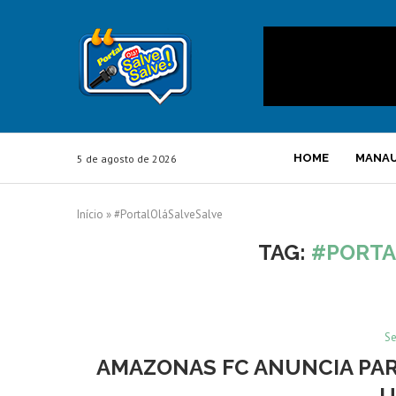
HOME
MANA
5 de agosto de 2026
Início
»
#PortalOláSalveSalve
TAG:
#PORTA
S
AMAZONAS FC ANUNCIA PAR
U