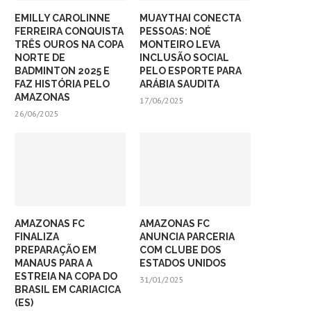
EMILLY CAROLINNE
MUAYTHAI CONECTA
FERREIRA CONQUISTA
PESSOAS: NOÉ
TRÊS OUROS NA COPA
MONTEIRO LEVA
NORTE DE
INCLUSÃO SOCIAL
BADMINTON 2025 E
PELO ESPORTE PARA
FAZ HISTÓRIA PELO
ARÁBIA SAUDITA
AMAZONAS
17/06/2025
26/06/2025
AMAZONAS FC
AMAZONAS FC
FINALIZA
ANUNCIA PARCERIA
PREPARAÇÃO EM
COM CLUBE DOS
MANAUS PARA A
ESTADOS UNIDOS
ESTREIA NA COPA DO
31/01/2025
BRASIL EM CARIACICA
(ES)