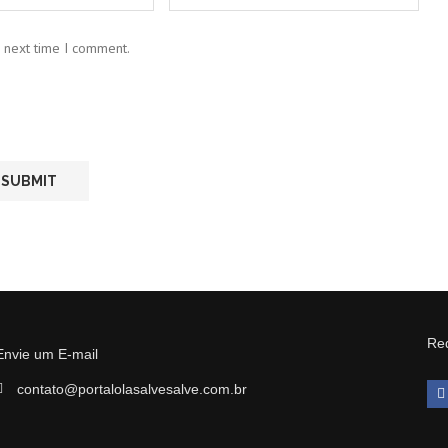
e next time I comment.
Red
Envie um E-mail
contato@portalolasalvesalve.com.br