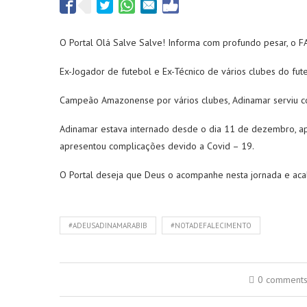
O Portal Olá Salve Salve! Informa com profundo pesar, o
Ex-Jogador de futebol e Ex-Técnico de vários clubes do fu
Campeão Amazonense por vários clubes, Adinamar serviu com
Adinamar estava internado desde o dia 11 de dezembro, ap
apresentou complicações devido a Covid – 19.
O Portal deseja que Deus o acompanhe nesta jornada e acal
#ADEUSADINAMARABIB
#NOTADEFALECIMENTO
0 comment