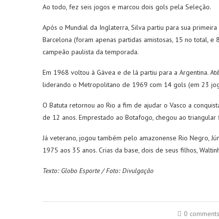
Ao todo, fez seis jogos e marcou dois gols pela Seleção.
Após o Mundial da Inglaterra, Silva partiu para sua primeira 
Barcelona (foram apenas partidas amistosas, 15 no total, e
campeão paulista da temporada.
Em 1968 voltou à Gávea e de lá partiu para a Argentina. Até
liderando o Metropolitano de 1969 com 14 gols (em 23 jog
O Batuta retornou ao Rio a fim de ajudar o Vasco a conquis
de 12 anos. Emprestado ao Botafogo, chegou ao triangular fi
Já veterano, jogou também pelo amazonense Rio Negro, Júni
1975 aos 35 anos. Crias da base, dois de seus filhos, Walt
Texto: Globo Esporte / Foto: Divulgação
0 comment