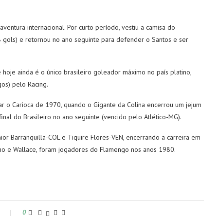
aventura internacional. Por curto período, vestiu a camisa do
 8 gols) e retornou no ano seguinte para defender o Santos e ser
 hoje ainda é o único brasileiro goleador máximo no país platino,
os) pelo Racing.
tar o Carioca de 1970, quando o Gigante da Colina encerrou um jejum
nal do Brasileiro no ano seguinte (vencido pelo Atlético-MG).
or Barranquilla-COL e Tiquire Flores-VEN, encerrando a carreira em
inho e Wallace, foram jogadores do Flamengo nos anos 1980.
s
0