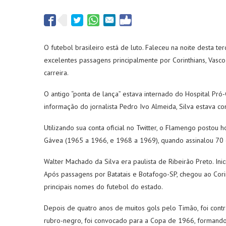
O futebol brasileiro está de luto. Faleceu na noite desta te
excelentes passagens principalmente por Corinthians, Vasc
carreira.
O antigo “ponta de lança” estava internado do Hospital Pró
informação do jornalista Pedro Ivo Almeida, Silva estava c
Utilizando sua conta oficial no Twitter, o Flamengo posto
Gávea (1965 a 1966, e 1968 a 1969), quando assinalou 70 
Walter Machado da Silva era paulista de Ribeirão Preto. In
Após passagens por Batatais e Botafogo-SP, chegou ao Cor
principais nomes do futebol do estado.
Depois de quatro anos de muitos gols pelo Timão, foi cont
rubro-negro, foi convocado para a Copa de 1966, formando 