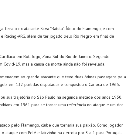
rça-feira o ex-atacante Silva “Batuta”. Ídolo do Flamengo, e com
o e Racing-ARG, além de ter jogado pelo Rio Negro em final de
-Cardíaco em Botafogo, Zona Sul do Rio de Janeiro. Segundo
om Covid-19, mas a causa da morte ainda não foi revelada.
u homenagem ao grande atacante que teve duas ótimas passagens pela
gols em 132 partidas disputadas e conquistou o Carioca de 1965.
iciou sua trajetória no São Paulo na segunda metade dos anos 1950.
inthians em 1961 para se tornar uma referência no ataque e um dos
ratado pelo Flamengo, clube que tornaria sua paixão. Como jogador
o ataque com Pelé e Jairzinho na derrota por 3 a 1 para Portugal.