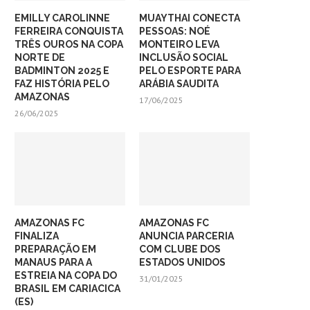
EMILLY CAROLINNE
MUAYTHAI CONECTA
FERREIRA CONQUISTA
PESSOAS: NOÉ
TRÊS OUROS NA COPA
MONTEIRO LEVA
NORTE DE
INCLUSÃO SOCIAL
BADMINTON 2025 E
PELO ESPORTE PARA
FAZ HISTÓRIA PELO
ARÁBIA SAUDITA
AMAZONAS
17/06/2025
26/06/2025
AMAZONAS FC
AMAZONAS FC
FINALIZA
ANUNCIA PARCERIA
PREPARAÇÃO EM
COM CLUBE DOS
MANAUS PARA A
ESTADOS UNIDOS
ESTREIA NA COPA DO
31/01/2025
BRASIL EM CARIACICA
(ES)