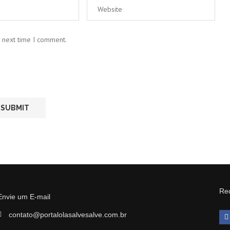
e next time I comment.
Red
Envie um E-mail
contato@portalolasalvesalve.com.br